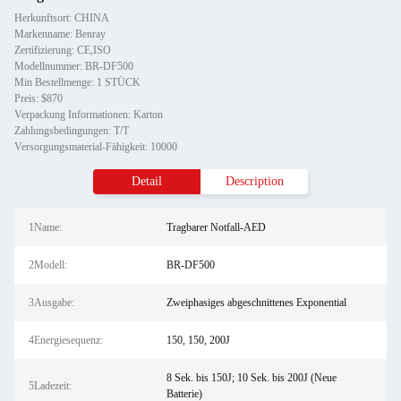
Herkunftsort: CHINA
Markenname: Benray
Zertifizierung: CE,ISO
Modellnummer: BR-DF500
Min Bestellmenge: 1 STÜCK
Preis: $870
Verpackung Informationen: Karton
Zahlungsbedingungen: T/T
Versorgungsmaterial-Fähigkeit: 10000
Detail
Description
1Name:
Tragbarer Notfall-AED
2Modell:
BR-DF500
3Ausgabe:
Zweiphasiges abgeschnittenes Exponential
4Energiesequenz:
150, 150, 200J
8 Sek. bis 150J; 10 Sek. bis 200J (Neue
5Ladezeit:
Batterie)