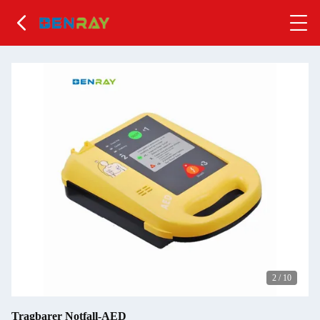
2
/
10
Tragbarer Notfall-AED