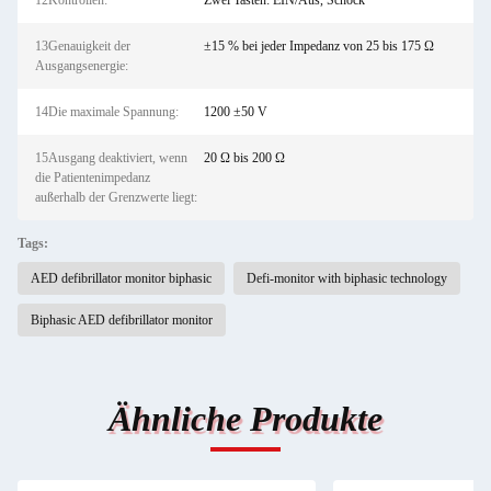
12Kontrollen:
Zwei Tasten: EIN/Aus, Schock
13Genauigkeit der
±15 % bei jeder Impedanz von 25 bis 175 Ω
Ausgangsenergie:
14Die maximale Spannung:
1200 ±50 V
15Ausgang deaktiviert, wenn
20 Ω bis 200 Ω
die Patientenimpedanz
außerhalb der Grenzwerte liegt:
Tags:
AED defibrillator monitor biphasic
Defi-monitor with biphasic technology
Biphasic AED defibrillator monitor
Ähnliche Produkte