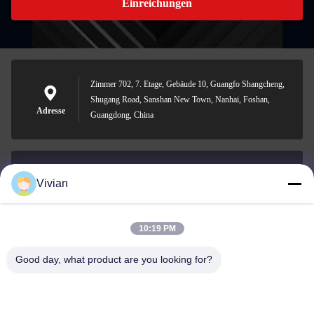
Einreichungen
Zimmer 702, 7. Etage, Gebäude 10, Guangfo Shangcheng,
Shugang Road, Sanshan New Town, Nanhai, Foshan,
Adresse
Guangdong, China
Vivian
vivian@benraymed.com
E-Mail
10:19 PM
Good day, what product are you looking for?
0086-158-1879-0524
Telefon