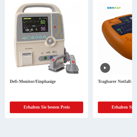
Defi-Monitor/Einphasige
Tragbarer Notfall-A
Erhalten Sie besten Preis
Erhalten Sie 