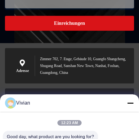
Einreichungen
Zimmer 702, 7. Etage, Gebäude 10, Guangfo Shangcheng,
Shugang Road, Sanshan New Town, Nanhai, Foshan,
Adresse
Guangdong, China
Vivian
vivian@benraymed.com
E-Mail
12:23 AM
Good day, what product are you looking for?
0086-158-1879-0524