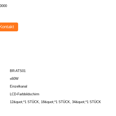
0000
Kontakt
BR-ATS01
≤60W
Einzelkanal
LCD-Farbbildschirm
12&quot;*1 STÜCK, 18&quot;*1 STÜCK, 34&quot;*1 STÜCK