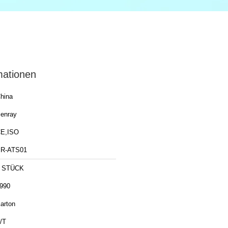
mationen
hina
enray
E,ISO
R-ATS01
 STÜCK
990
arton
/T