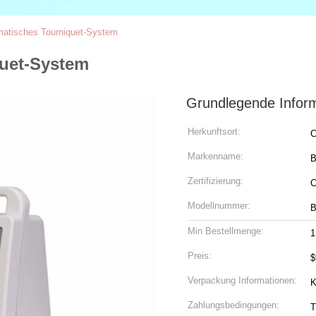
matisches Tourniquet-System
quet-System
Grundlegende Infor
Herkunftsort:
C
Markenname:
B
Zertifizierung:
C
Modellnummer:
B
Min Bestellmenge:
1
Preis:
$
Verpackung Informationen:
K
Zahlungsbedingungen:
T