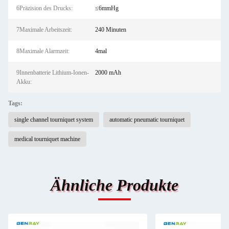
6Präzision des Drucks:
≤6mmHg
7Maximale Arbeitszeit:
240 Minuten
8Maximale Alarmzeit:
4mal
9Innenbatterie Lithium-Ionen-
2000 mAh
Akku:
Tags:
single channel tourniquet system
automatic pneumatic tourniquet
medical tourniquet machine
Ähnliche Produkte