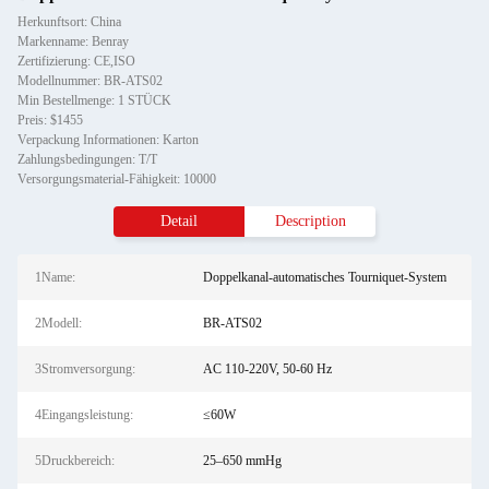
Herkunftsort: China
Markenname: Benray
Zertifizierung: CE,ISO
Modellnummer: BR-ATS02
Min Bestellmenge: 1 STÜCK
Preis: $1455
Verpackung Informationen: Karton
Zahlungsbedingungen: T/T
Versorgungsmaterial-Fähigkeit: 10000
Detail
Description
1Name:
Doppelkanal-automatisches Tourniquet-System
2Modell:
BR-ATS02
3Stromversorgung:
AC 110-220V, 50-60 Hz
4Eingangsleistung:
≤60W
5Druckbereich:
25–650 mmHg