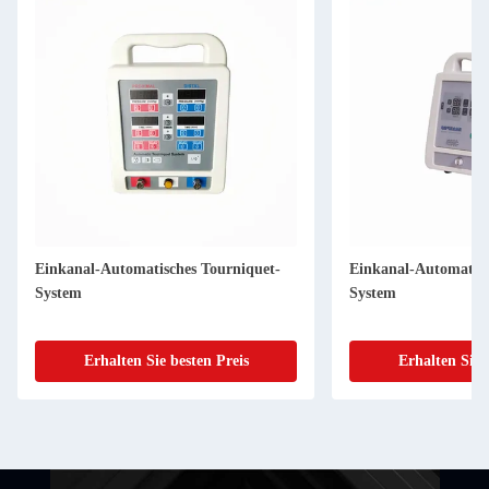
Einkanal-Automatisches Tourniquet-
Einkanal-Automatisc
System
System
Erhalten Sie besten Preis
Erhalten Sie 