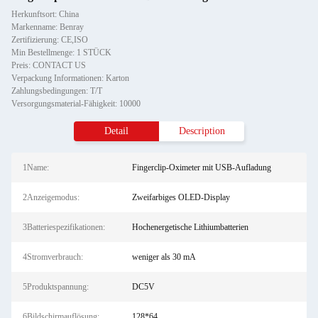
Herkunftsort: China
Markenname: Benray
Zertifizierung: CE,ISO
Min Bestellmenge: 1 STÜCK
Preis: CONTACT US
Verpackung Informationen: Karton
Zahlungsbedingungen: T/T
Versorgungsmaterial-Fähigkeit: 10000
Detail
Description
1Name:
Fingerclip-Oximeter mit USB-Aufladung
2Anzeigemodus:
Zweifarbiges OLED-Display
3Batteriespezifikationen:
Hochenergetische Lithiumbatterien
4Stromverbrauch:
weniger als 30 mA
5Produktspannung:
DC5V
6Bildschirmauflösung:
128*64