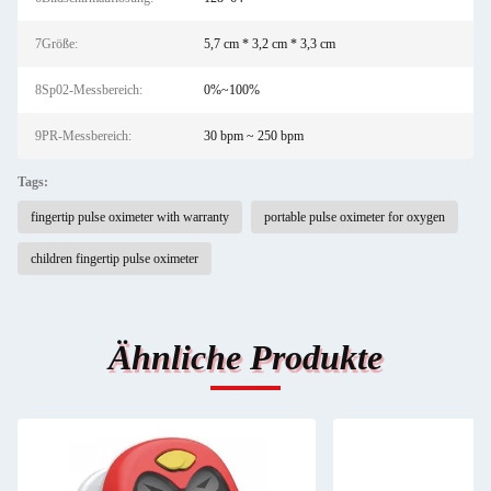
7Größe:
5,7 cm * 3,2 cm * 3,3 cm
8Sp02-Messbereich:
0%~100%
9PR-Messbereich:
30 bpm ~ 250 bpm
Tags:
fingertip pulse oximeter with warranty
portable pulse oximeter for oxygen
children fingertip pulse oximeter
Ähnliche Produkte