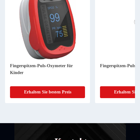
Fingerspitzen-Puls-Oxymeter für
Fingerspitzen-Puls-
Kinder
Erhalten Sie besten Preis
Erhalten Sie 