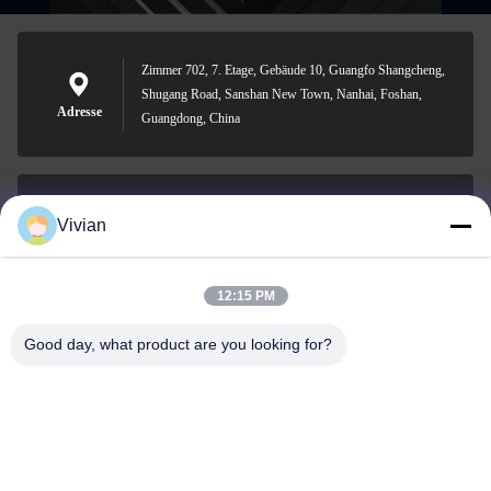
Zimmer 702, 7. Etage, Gebäude 10, Guangfo Shangcheng,
Shugang Road, Sanshan New Town, Nanhai, Foshan,
Adresse
Guangdong, China
Vivian
vivian@benraymed.com
E-Mail
12:15 PM
Good day, what product are you looking for?
0086-158-1879-0524
Telefon