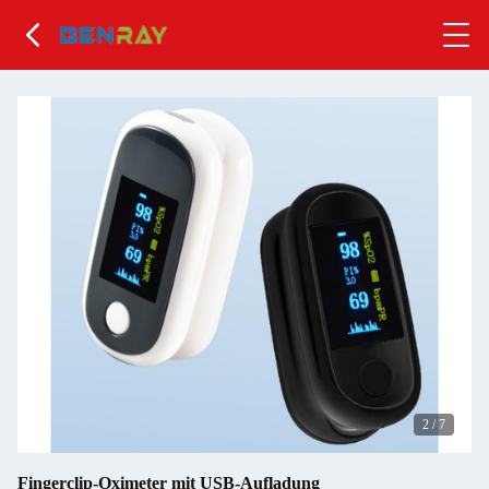
2
/
7
Fingerclip-Oximeter mit USB-Aufladung