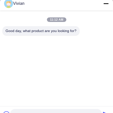
Vivian
vivian@benraymed.com
E-Mail
11:12 AM
Good day, what product are you looking for?
0086-158-1879-0524
Telefon
Guangzhou Benray Medical Equipment Co.,
Ltd.