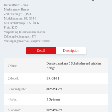
Herkunftsort: China
Markenname: Benray
Zertifizierung: CE,ISO
Modellnummer: BR-G14-1
Min Bestellmenge: 1 STÜCK
Preis: $255
Verpackung Informationen: Karton
Zahlungsbedingungen: T/T
Versorgungsmaterial-Fähigkeit: 10000
Detail
Description
Dentalschrank mit 5 Schubladen und seitlicher
1Name:
Ablage
2Modell:
BR-G14-1
3Produktgröße:
86*53*43cm
4Farbe:
5 Optionen
5Packmaß:
60*54*92cm