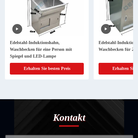
Edelstahl-Induktionshahn,
Edelstahl-Induktion
Waschbecken für eine Person mit
Waschbecken für 2 P
Spiegel und LED-Lampe
Erhalten Sie besten Preis
Erhalten Sie 
Kontakt