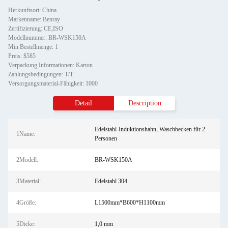
Herkunftsort: China
Markenname: Benray
Zertifizierung: CE,ISO
Modellnummer: BR-WSK150A
Min Bestellmenge: 1
Preis: $585
Verpackung Informationen: Karton
Zahlungsbedingungen: T/T
Versorgungsmaterial-Fähigkeit: 1000
Detail
Description
Edelstahl-Induktionshahn, Waschbecken für 2
1Name:
Personen
2Modell:
BR-WSK150A
3Material:
Edelstahl 304
4Größe:
L1500mm*B600*H1100mm
5Dicke:
1,0 mm