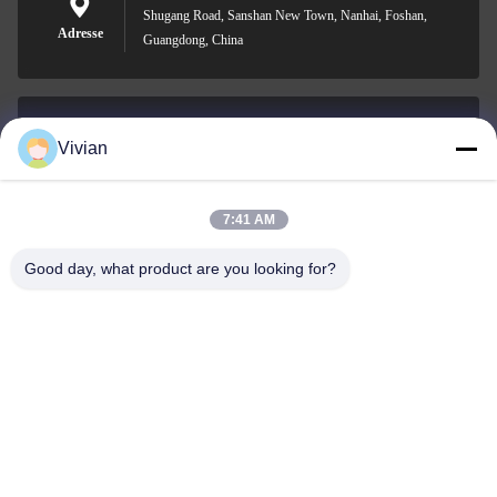
Shugang Road, Sanshan New Town, Nanhai, Foshan,
Adresse
Guangdong, China
Vivian
vivian@benraymed.com
E-Mail
7:41 AM
Good day, what product are you looking for?
0086-158-1879-0524
Telefon
Guangzhou Benray Medical Equipment Co.,
Ltd.