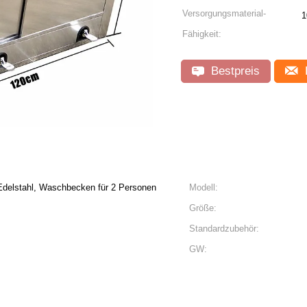
Versorgungsmaterial-
1
Fähigkeit:
Bestpreis
delstahl, Waschbecken für 2 Personen
Modell:
Größe:
Standardzubehör:
GW: