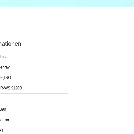
mationen
hina
enray
E,ISO
BR-WSK120B
390
arton
/T