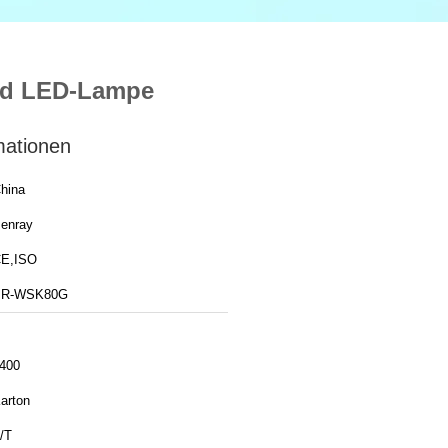
und LED-Lampe
mationen
hina
enray
E,ISO
BR-WSK80G
400
arton
/T