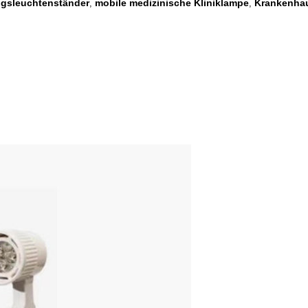
gsleuchtenständer
mobile medizinische Kliniklampe
Krankenha
,
,