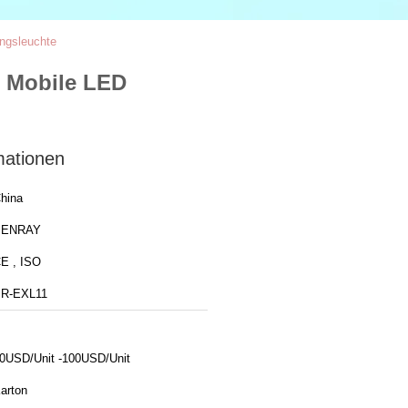
ngsleuchte
r Mobile LED
mationen
hina
BENRAY
CE , ISO
R-EXL11
0USD/Unit -100USD/Unit
arton