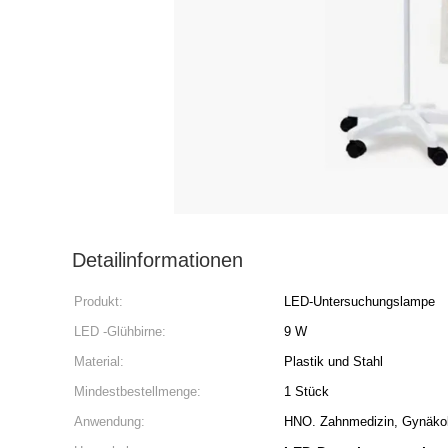
Detailinformationen
Produkt:
LED-Untersuchungslampe
LED -Glühbirne:
9 W
Material:
Plastik und Stahl
Mindestbestellmenge:
1 Stück
Anwendung:
HNO. Zahnmedizin, Gynäkolo