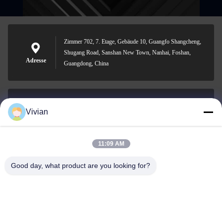
Zimmer 702, 7. Etage, Gebäude 10, Guangfo Shangcheng,
Shugang Road, Sanshan New Town, Nanhai, Foshan,
Adresse
Guangdong, China
Vivian
vivian@benraymed.com
E-Mail
11:09 AM
Good day, what product are you looking for?
0086-158-1879-0524
Telefon