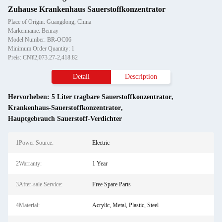
Zuhause Krankenhaus Sauerstoffkonzentrator
Place of Origin: Guangdong, China
Markenname: Benray
Model Number: BR-OC06
Minimum Order Quantity: 1
Preis: CN¥2,073.27-2,418.82
Detail
Description
Hervorheben:
5 Liter tragbare Sauerstoffkonzentrator
,
Krankenhaus-Sauerstoffkonzentrator
,
Hauptgebrauch Sauerstoff-Verdichter
1Power Source:
Electric
2Warranty:
1 Year
3After-sale Service:
Free Spare Parts
4Material:
Acrylic, Metal, Plastic, Steel