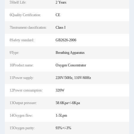
5Shelf Life:
2 Years
6Quality Certification:
CE
7Instrument classification:
Class I
8Safety standard:
GB2626-2006
9Type:
Breathing Apparatus
10Product name:
Oxygen Concentrator
11Power supply:
220V/50Hz, 110V/60Hz
12Power consumption:
320W
13Output pressure:
58.6Kpa+/-6Kpa
14Oxygen flow:
1-5Lpm
15Oxygen purity:
93%+/-3%