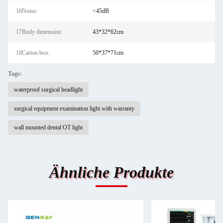
16Noise:
<45dB
17Body dimension:
43*32*62cm
18Carton box:
50*37*71cm
Tags:
waterproof surgical headlight
surgical equipment examination light with warranty
wall mounted dental OT light
Ähnliche Produkte