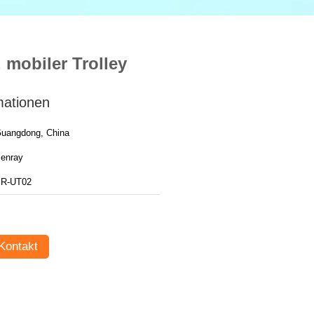
 mobiler Trolley
mationen
uangdong, China
enray
R-UT02
Kontakt