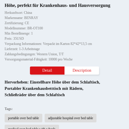
Höhe, perfekt für Krankenhaus- und Hausversorgung
Herkunftsort: China
Markenname: BENRAY
Zertifizierung: CE
Modellnummer: BR-OT100
Min Bestellmenge: 1
Preis: 35USD
Verpackung Informationen: Verpackt im Karton 82*42*13,5 cm
Lieferzeit: 1-3 Arbeitstage
Zahlungsbedingungen: Western Union, T/T
Versorgungsmaterial-Fähigkeit: 10000 pro Woche
Detail
Description
Hervorheben:
Einstellbare Höhe über dem Schlaftisch
,
Portabler Krankenhausbetttisch mit Rädern
,
Schließräder über dem Schlaftisch
Tags:
portable over bed table
adjustable hospital over bed table