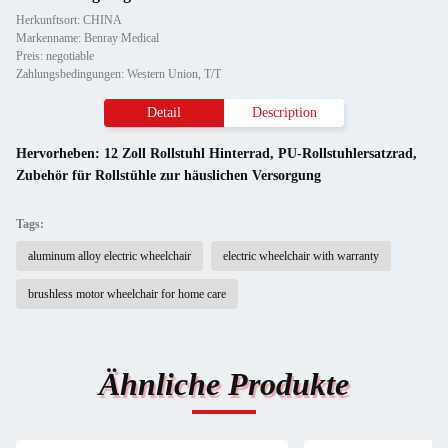
Herkunftsort: CHINA
Markenname: Benray Medical
Preis: negotiable
Zahlungsbedingungen: Western Union, T/T
Detail
Description
Hervorheben:
12 Zoll Rollstuhl Hinterrad
,
PU-Rollstuhlersatzrad
,
Zubehör für Rollstühle zur häuslichen Versorgung
Tags:
aluminum alloy electric wheelchair
electric wheelchair with warranty
brushless motor wheelchair for home care
Ähnliche Produkte