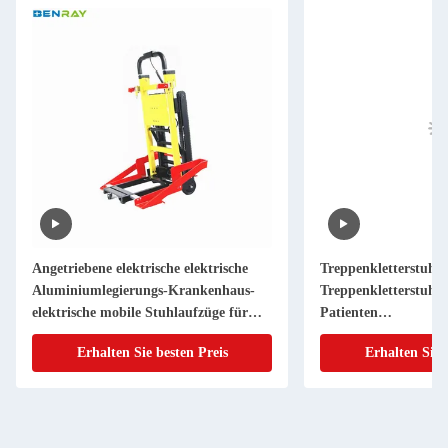
Angetriebene elektrische elektrische
Treppenkletterstuhl
Aluminiumlegierungs-Krankenhaus-
Treppenkletterstuhl R
elektrische mobile Stuhlaufzüge für
Patienten
Rollstühle
Treppenklettertrans
Erhalten Sie besten Preis
Erhalten Sie 