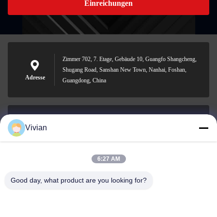
Einreichungen
Zimmer 702, 7. Etage, Gebäude 10, Guangfo Shangcheng,
Shugang Road, Sanshan New Town, Nanhai, Foshan,
Adresse
Guangdong, China
Vivian
vivian@benraymed.com
E-Mail
6:27 AM
Good day, what product are you looking for?
0086-158-1879-0524
Telefon