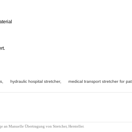
terial
rt.
ls
,
hydraulic hospital stretcher
,
medical transport stretcher for pat