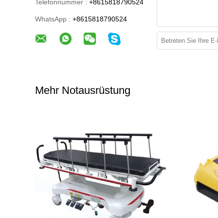
Telefonnummer :
+8615818790524
WhatsApp :
+8615818790524
Mehr Notausrüstung