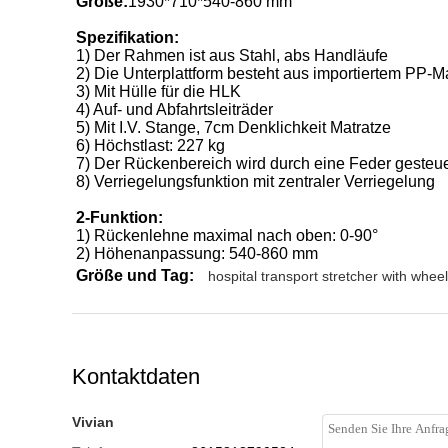
Größe:
1930*710*540-860 mm
Spezifikation:
1) Der Rahmen ist aus Stahl, abs Handläufe
2) Die Unterplattform besteht aus importiertem PP-Ma
3) Mit Hülle für die HLK
4) Auf- und Abfahrtsleiträder
5) Mit I.V. Stange, 7cm Denklichkeit Matratze
6) Höchstlast: 227 kg
7) Der Rückenbereich wird durch eine Feder gesteue
8) Verriegelungsfunktion mit zentraler Verriegelung
2-Funktion:
1) Rückenlehne maximal nach oben: 0-90°
2) Höhenanpassung: 540-860 mm
Größe und Tag:
hospital transport stretcher with whee
Kontaktdaten
Vivian