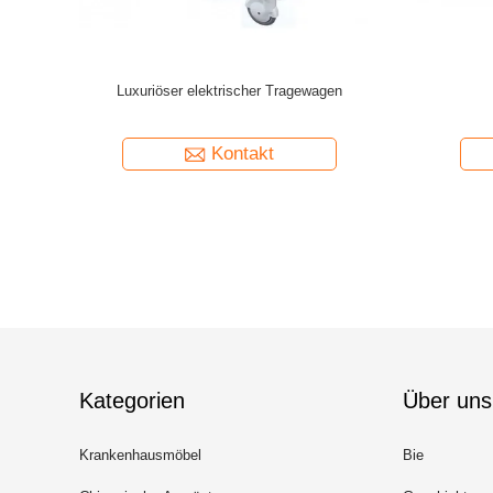
ge
Notfall-Rettungsgerät, faltbare, dehnbare
Notfall-R
Schaufeltrage aus Aluminium
Kontakt
Kategorien
Über uns
Krankenhausmöbel
Bie