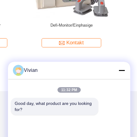
Notfall im
Edelstahl medizinische Notfall-Transfer-
Luxu
Stracher-Trolley
Kontakt
Vivian
11:32 PM
Good day, what product are you looking 
for?
Mailen Sie uns