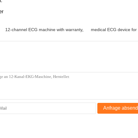
.
er
12-channel ECG machine with warranty
,
medical ECG device for c
Anfrage absen