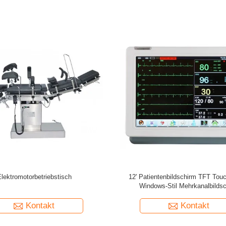
nktions-Elektrochirurgische Einheit
12.1" Farb-TFT-Display hochauf
tragbarer Patientenmonit
Kontakt
Kontakt