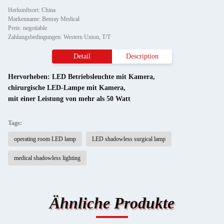
Herkunftsort: China
Markenname: Benray Medical
Preis: negotiable
Zahlungsbedingungen: Western Union, T/T
Detail
Description
Hervorheben:
LED Betriebsleuchte mit Kamera
,
chirurgische LED-Lampe mit Kamera
,
mit einer Leistung von mehr als 50 Watt
Tags:
operating room LED lamp
LED shadowless surgical lamp
medical shadowless lighting
Ähnliche Produkte