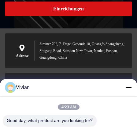
Einreichungen
Zimmer 702, 7. Etage, Gebäude 10, Guangfo Shangcheng,
Shugang Road, Sanshan New Town, Nanhai, Foshan,
Adresse
Guangdong, China
Vivian
vivian@benraymed.com
E-Mail
4:23 AM
Good day, what product are you looking for?
0086-158-1879-0524
Telefon