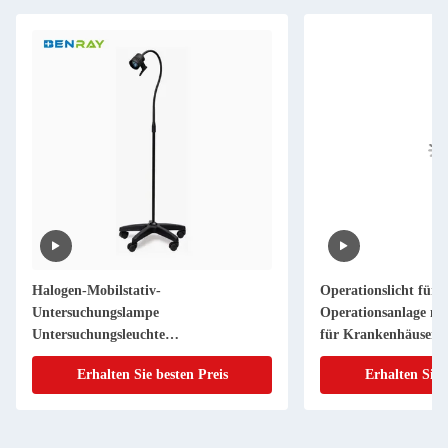
Halogen-Mobilstativ-
Operationslicht für d
Untersuchungslampe
Operationsanlage m
Untersuchungsleuchte
für Krankenhäuser
Operationslampe
Erhalten Sie besten Preis
Erhalten Sie 