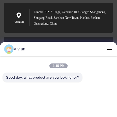
Zimmer 702, 7. Etage, Gebäude 10, Guangfo Shangcheng,
Shugang Road, Sanshan New Town, Nanhai, Foshan,
Adresse
Guangdong, China
Vivian
vivian@benraymed.com
E-Mail
4:45 PM
Good day, what product are you looking for?
0086-158-1879-0524
Telefon
Guangzhou Benray Medical Equipment Co.,