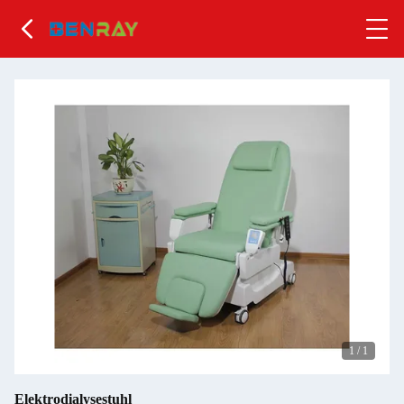
1
/
1
Elektrodialysestuhl