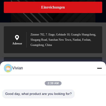
Einreichungen
Zimmer 702, 7. Etage, Gebäude 10, Guangfo Shangcheng,
Shugang Road, Sanshan New Town, Nanhai, Foshan,
Adresse
Guangdong, China
Vivian
vivian@benraymed.com
E-Mail
2:39 AM
Good day, what product are you looking for?
0086-158-1879-0524
Telefon