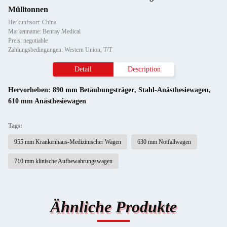
Mülltonnen
Herkunftsort: China
Markenname: Benray Medical
Preis: negotiable
Zahlungsbedingungen: Western Union, T/T
Detail
Description
Hervorheben:
890 mm Betäubungsträger
,
Stahl-Anästhesiewagen
,
610 mm Anästhesiewagen
Tags:
955 mm Krankenhaus-Medizinischer Wagen
630 mm Notfallwagen
710 mm klinische Aufbewahrungswagen
Ähnliche Produkte