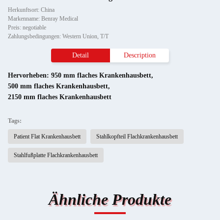
Herkunftsort: China
Markenname: Benray Medical
Preis: negotiable
Zahlungsbedingungen: Western Union, T/T
Detail
Description
Hervorheben:
950 mm flaches Krankenhausbett
,
500 mm flaches Krankenhausbett
,
2150 mm flaches Krankenhausbett
Tags:
Patient Flat Krankenhausbett
Stahlkopfteil Flachkrankenhausbett
Stahlfußplatte Flachkrankenhausbett
Ähnliche Produkte