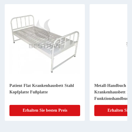
Patient Flat Krankenhausbett Stahl
Metall-Handbuch Med
Kopfplatte Fußplatte
Krankenhausbett 1
Funktionshandbuch
Erhalten Sie besten Preis
Erhalten Sie 