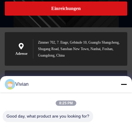
Einreichungen
Zimmer 702, 7. Etage, Gebäude 10, Guangfo Shangcheng,
Shugang Road, Sanshan New Town, Nanhai, Foshan,
Adresse
Guangdong, China
Vivian
vivian@benraymed.com
E-Mail
8:25 PM
Good day, what product are you looking for?
0086-158-1879-0524
Telefon