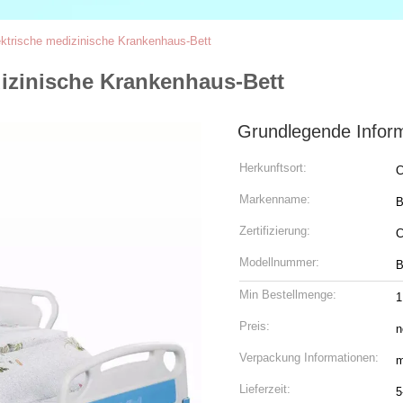
ektrische medizinische Krankenhaus-Bett
dizinische Krankenhaus-Bett
Grundlegende Infor
Herkunftsort:
C
Markenname:
B
Zertifizierung:
C
Modellnummer:
B
Min Bestellmenge:
1
Preis:
n
Verpackung Informationen:
m
Lieferzeit:
5