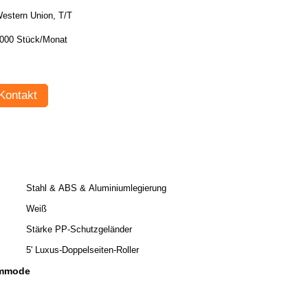
estern Union, T/T
000 Stück/Monat
Kontakt
Stahl & ABS & Aluminiumlegierung
Weiß
Stärke PP-Schutzgeländer
5' Luxus-Doppelseiten-Roller
ommode