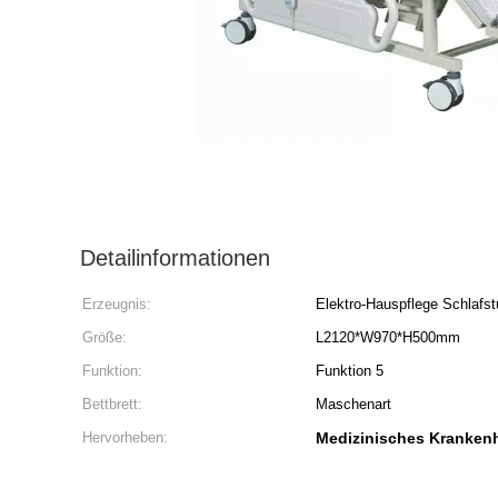
Detailinformationen
Erzeugnis:
Elektro-Hauspflege Schlafs
Größe:
L2120*W970*H500mm
Funktion:
Funktion 5
Bettbrett:
Maschenart
Hervorheben:
Medizinisches Kranken