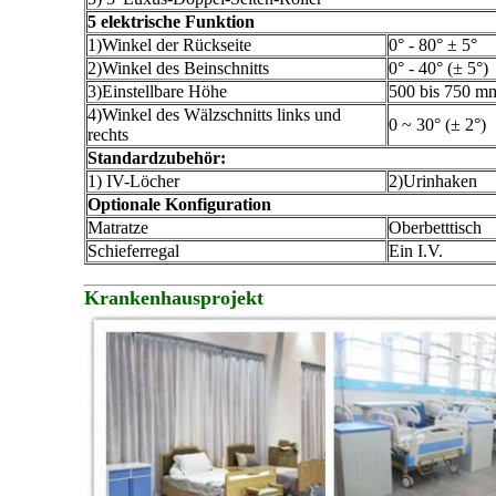
5 elektrische Funktion
1)Winkel der Rückseite
0° - 80° ± 5°
2)Winkel des Beinschnitts
0° - 40° (± 5°)
3)Einstellbare Höhe
500 bis 750 m
4)Winkel des Wälzschnitts links und
0 ~ 30° (± 2°)
rechts
Standardzubehör:
1) IV-Löcher
2)Urinhaken
Optionale Konfiguration
Matratze
Oberbetttisch
Schieferregal
Ein I.V.
Krankenhausprojekt