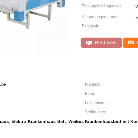
Zahlungsbedingungen:
W
Versorgungsmaterial-
5
Fähigkeit:
Bestpreis
tube
Material:
Farbe:
Leitschienen:
Schleudern:
haus
Elektro-Krankenhaus-Bett
Weißes Krankenhausbett mit K
,
,