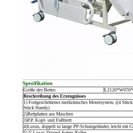
Spezifikation
Größe des Bettes
L2120*W970*
Beschreibung des Erzeugnisses
1) Fortgeschrittenes medizinisches Motorsystem, ((4 Stüc
Stück Handy)
2)Bettplatten aus Maschen
3)P.P. Kopf- und Fußbrett
4)Luxus, doppelt so lange PP-Schutzgeländer, leicht mit 
5) 5' Luxus-Doppel-Seiten-Roller